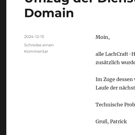
Domain
Veröffentlicht
2024-12-15
Moin,
am
Schreibe einen
zu
Kommentar
alle LachCraft-
Umzug
zusätzlich wurd
der
Dienstleistungen
auf
Im Zuge dessen 
neuer
Laufe der nächs
Domain
Technische Prob
Gruß, Patrick